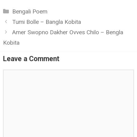
Categories
Bengali Poem
Tumi Bolle – Bangla Kobita
Amer Swopno Dakher Ovves Chilo – Bengla
Kobita
Leave a Comment
Comment