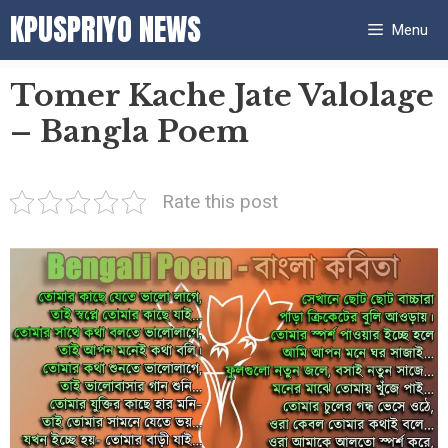
Skip
KPUSPRIYO NEWS
Menu
to
content
Tomer Kache Jate Valolage
– Bangla Poem
Rate this post