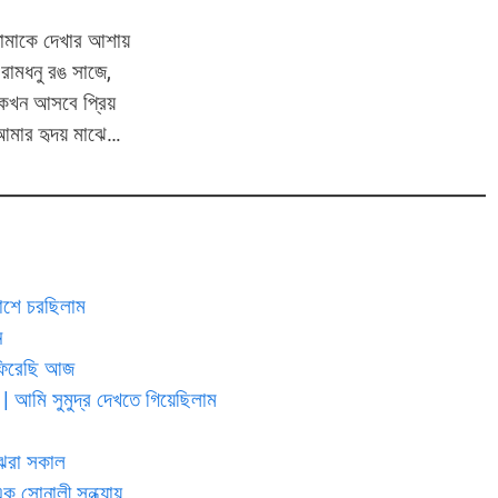
মাকে দেখার আশায়
রামধনু রঙ সাজে,
কখন আসবে প্রিয়
আমার হৃদয় মাঝে…
ে চরছিলাম
ন
ফিরেছি আজ
ি সুমুদ্র দেখতে গিয়েছিলাম
ঝরা সকাল
োনালী সন্ধ্যায়