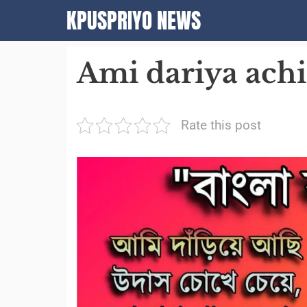
Skip
KPUSPRIYO NEWS
to
content
Ami dariya achi – 
Rate this post