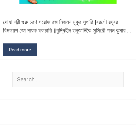
দোহা শ্রী গুরু চরণ সরোজ রজ নিজমন মুকুর সুধারি |বরণৌ রঘুবর
বিমলয়শ জো দায়ক ফলচারি ||বুদ্ধিহীন তনুজানিকৈ সুমিরৌ পবন কুমার …
Read more
Search
for: