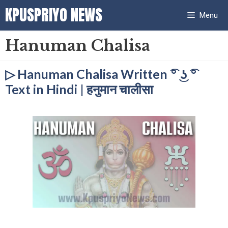
Skip
KPUSPRIYO NEWS
Menu
to
content
Hanuman Chalisa
▷ Hanuman Chalisa Written ͡° ͜ʖ ͡°
Text in Hindi | हनुमान चालीसा