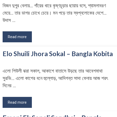
বিজন দুপুর বেলায়… গাঁয়ের ধারে কৃষ্ণচূড়ার ছায়ায় বসে, শ্যামলাবরণ
মেয়ে… তার ডাগর চোখে চেয়ে। মন পড়ে তার স্বপ্নলোকের দেশে…
উদাস …
Read more
Elo Shuili Jhora Sokal – Bangla Kobita
এলো শিউলী ঝরা সকাল, আকাশে বাতাসে উড়ছে তার আবেশমাথা
সুরভি… এলো কাশের বনে হুল্লোড়, আদিগন্ত সাদা ফেনায় আজ শরৎ
দিনের …
Read more