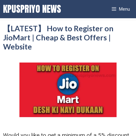
Skip
KPUSPRIYO NEWS
Menu
to
content
【LATEST】 How to Register on
JioMart | Cheap & Best Offers |
Website
Would you like to get a minimum of a 5% discount