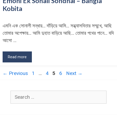
Emoni Ek Sonali Sondhai – Bangla
Kobita
এমনি এক সোনালী সন্ধায়… দাঁড়িয়ে আমি… সন্ধ্যাসবিতার সম্মুখে, আছি
তোমার অপেক্ষায়… আমি দুহাত বাড়িয়ে আছি… তোমার পথের পানে… যদি
আসো …
Read more
Page
Page
Page
Page
←
Previous
1
…
4
5
6
Next
→
Search
for: